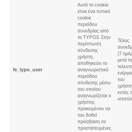
Αυτό το cookie
είναι ένα τυπικό
cookie
περιόδου
συνεδρίας από
το TYPO3. Στην
Τέλος
περίπτωση
συνεδρ
σύνδεσης
(7 ημέ
χρήστη,
μετά τ
αποθηκεύει το
τελευτ
fe_typo_user
αναγνωριστικό
ενέργε
περιόδου
του
σύνδεσης μέσω
χρήστ
του οποίου
εντός 
αναγνωρίζεται ο
ιστοτό
χρήστης
προκειμένου να
του δοθεί
πρόσβαση σε
προστατευμένες