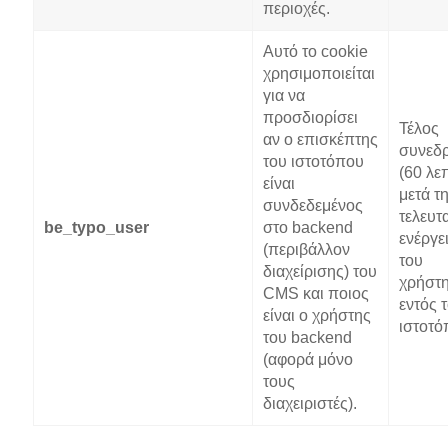
περιοχές.
Αυτό το cookie
χρησιμοποιείται
για να
προσδιορίσει
Τέλος
αν ο επισκέπτης
συνεδρ
του ιστοτόπου
(60 λε
είναι
μετά τ
συνδεδεμένος
τελευτ
be_typo_user
στο backend
ενέργε
(περιβάλλον
του
διαχείρισης) του
χρήστ
CMS και ποιος
εντός 
είναι ο χρήστης
ιστοτό
του backend
(αφορά μόνο
τους
διαχειριστές).