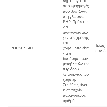
δημιουργείται
από εφαρμογές
που βασίζονται
στη γλώσσα
PHP. Πρόκειται
για
αναγνωριστικό
γενικής χρήσης
και
Τέλος
PHPSESSID
χρησιμοποιείται
συνεδρ
για τη
διατήρηση των
μεταβλητών της
περιόδου
λειτουργίας του
χρήστη.
Συνήθως είναι
ένας τυχαία
παραγόμενος
αριθμός.