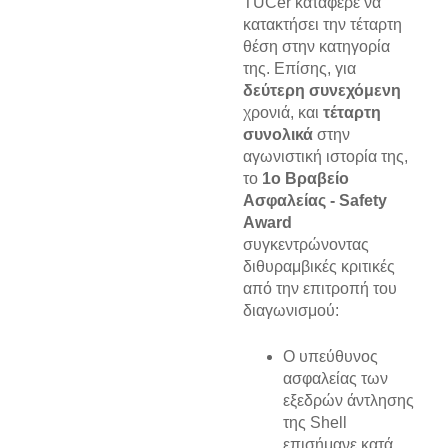
TUCer κατάφερε να
κατακτήσει την τέταρτη
θέση στην κατηγορία
της. Επίσης, για
δεύτερη συνεχόμενη
χρονιά, και
τέταρτη
συνολικά
στην
αγωνιστική ιστορία της,
το
1ο Βραβείο
Ασφαλείας - Safety
Award
συγκεντρώνοντας
διθυραμβικές κριτικές
από την επιτροπή του
διαγωνισμού:
Ο υπεύθυνος
ασφαλείας των
εξεδρών άντλησης
της Shell
επισήμανε κατά