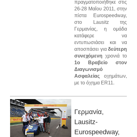
πραγματοποιήθηκε στις
26-28 Μαΐου 2011, στην
πίστα Eurospeedway,
στο Lausitz της
Γερμανίας, η ομάδα
κατάφερε να
εντυπωσιάσει και να
αποσπάσει για
δεύτερη
συνεχόμενη
χρονιά το
1ο Βραβείο στον
Διαγωνισμό
Ασφαλείας
οχημάτων,
με το όχημα ER11.
Γερμανία,
Lausitz-
Eurospeedway,